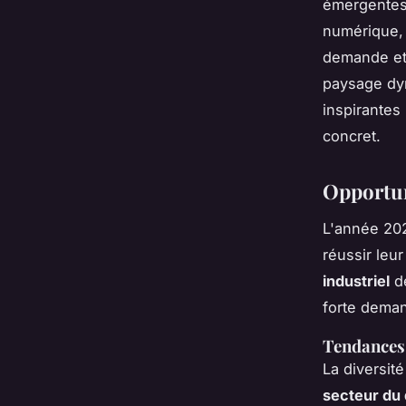
émergentes.
numérique, 
demande et 
paysage dyn
inspirantes
concret.
Opportun
L'année 202
réussir leu
industriel
de
forte deman
Tendances 
La diversit
secteur du d