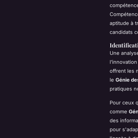
compétences
Compétences
aptitude à t
candidats co
Identifica
Une analys
l’innovation
offrent les
le
Génie de
pratiques n
Pour ceux q
comme
Gén
des informa
pour s'adap