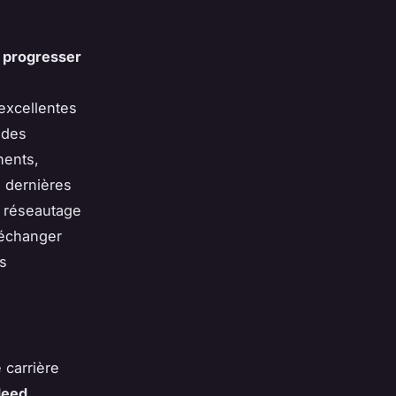
r
progresser
'excellentes
 des
nents,
 dernières
 réseautage
d'échanger
es
 carrière
deed