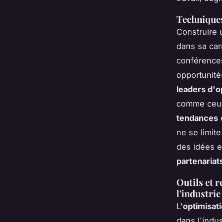
Techniques
Construire
dans sa car
conférences
opportunité
leaders d'o
comme ceux 
tendances
ne se limit
des idées e
partenariat
Outils et 
l'industrie
L'
optimisat
dans l'ind