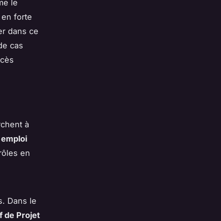
me le
 en forte
er dans ce
de cas
ccès
rchent à
'emploi
rôles en
s. Dans le
 de Projet