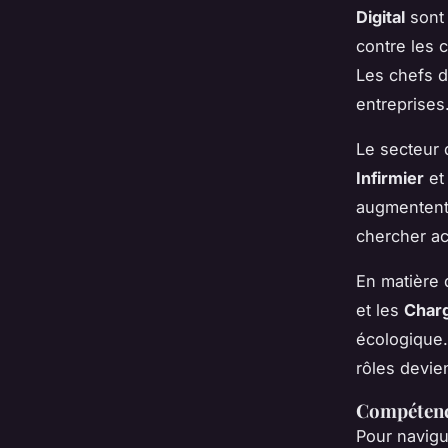
Digital
sont 
contre les 
Les chefs de
entreprises
Le secteur 
Infirmier
e
augmentent 
chercher ac
En matière 
et les
Charg
écologique.
rôles devie
Compétence
Pour navig