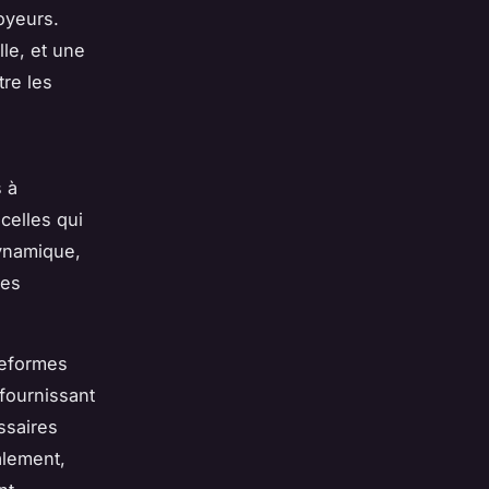
oyeurs.
le, et une
tre les
s à
 celles qui
dynamique,
des
teformes
fournissant
ssaires
alement,