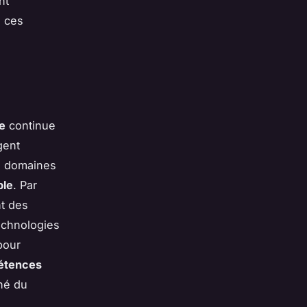
nt
s ces
e
continue
gent
s domaines
ble
. Par
nt des
echnologies
pour
étences
hé du