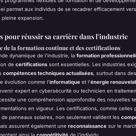
es programmes flexibles de formation et de développeme
el permet aux individus de se recadrer efficacement ver
 pleine expansion.
s pour réussir sa carrière dans l'industrie
 de la formation continue et des certifications
de dynamique de l'industrie, la
formation professionnell
tion de
certifications
sont essentielles. Les industries exi
es
compétences techniques actualisées
, surtout dans de
e évolution comme l'
informatique
et l'
énergie renouvela
venir expert en cybersécurité ou technicien en traiteme
cessite une compréhension approfondie des nouvelles t
ementations en vigueur. Les certifications, comme celles 
ion de panneaux solaires, non seulement valident les
comp
mais assurent également une
reconnaissance
sur le marc
mentant ainsi la
compétitivité
de l'individu.