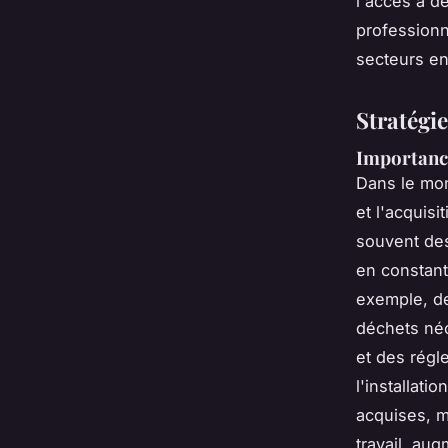
l'accès à d
professionn
secteurs en
Stratégie
Importance
Dans le mon
et l'acquisi
souvent d
en constant
exemple, de
déchets né
et des régl
l'installat
acquises, 
travail, aug