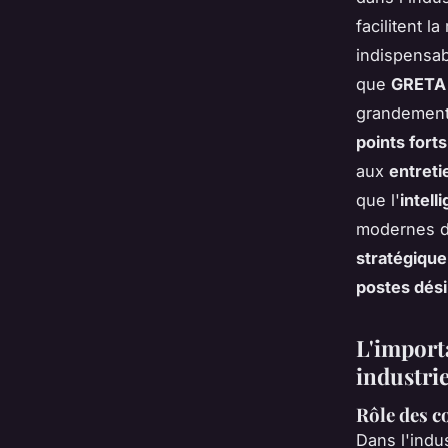
facilitent l
indispensab
que
GRETA
grandement
points forts
aux
entret
que l'
intell
modernes d
stratégique
postes dési
L'importa
industrie
Rôle des c
Dans l'indu