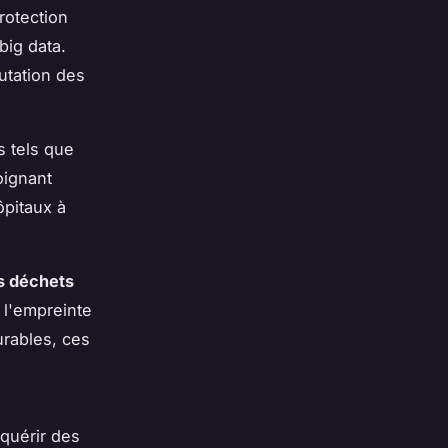
rotection
big data.
putation des
 tels que
oignant
ôpitaux à
s déchets
 l'empreinte
urables, ces
acquérir des