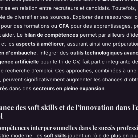
a mise en relation entre recruteurs et candidats. Toutefois, 
le de diversifier ses sources. Explorer des ressources loc
pour des formations ou
CFA
pour des apprentissages, p
 aider. Le
bilan de compétences
permet par ailleurs d'iden
et les
aspects à améliorer
, assurant ainsi une préparati
ien d'embauche
. Intégrer des
outils technologiques avan
igence artificielle
pour le tri de CV, fait partie intégrante d
e recherche d'emploi. Ces approches, combinées à une
, peuvent significativement augmenter les chances d'obt
rés
dans des
secteurs en pleine expansion
.
nce des soft skills et de l'innovation dans l
l
ompétences interpersonnelles dans le succès profess
strie moderne, les
soft skills
jouent un rôle de plus en plu