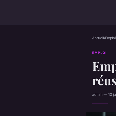
Accueil
›
Emploi
EMPLOI
Empl
réus
admin — 10 ja