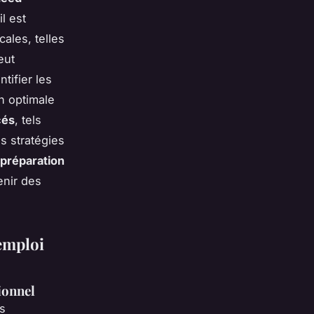
il est
ales, telles
eut
tifier les
on optimale
cés
, tels
es stratégies
préparation
enir des
'emploi
ionnel
s