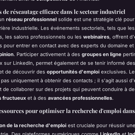
 de réseautage efficace dans le secteur industriel
 un
réseau professionnel
solide est une stratégie clé pou
rière industrielle. Les événements sectoriels, tels que les
, les salons professionnels ou les
webinaires
, offrent d
s pour entrer en contact avec des experts du domaine et
pinion
. Participer activement à des
groupes en ligne
perti
sur LinkedIn, permet également de se tenir informé des
et de découvrir des
opportunités d'emploi
exclusives. Le
e pas uniquement à obtenir des contacts ; il s'agit aussi 
t de collaborer sur des projets qui peuvent conduire à d
s fructueux
et à des
avancées professionnelles
.
ressources pour optimiser la recherche d'emploi dans
ion de la recherche d'emploi
est cruciale pour réussir une
ustrie. Des plateformes numériques comme
LinkedIn
et
In