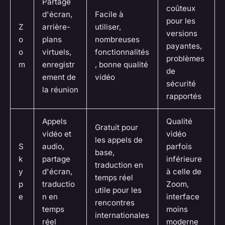
Partage
coûteux
d'écran,
Facile à
pour les
Z
arrière-
utiliser,
versions
o
plans
nombreuses
payantes,
o
virtuels,
fonctionnalités
problèmes
m
enregistr
, bonne qualité
de
ement de
vidéo
sécurité
la réunion
rapportés
Appels
Qualité
Gratuit pour
vidéo et
vidéo
les appels de
S
audio,
parfois
base,
k
partage
inférieure
traduction en
y
d'écran,
à celle de
temps réel
p
traductio
Zoom,
utile pour les
e
n en
interface
rencontres
temps
moins
internationales
réel
moderne