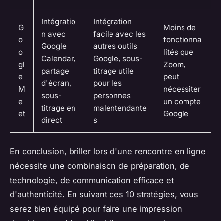
Intégratio
Intégration
G
Moins de
n avec
facile avec les
o
fonctionna
Google
autres outils
o
lités que
Calendar,
Google, sous-
gl
Zoom,
partage
titrage utile
e
peut
d'écran,
pour les
M
nécessiter
sous-
personnes
e
un compte
titrage en
malentendante
et
Google
direct
s
En conclusion, briller lors d'une rencontre en ligne
nécessite une combinaison de préparation, de
technologie, de communication efficace et
d'authenticité. En suivant ces 10 stratégies, vous
serez bien équipé pour faire une impression