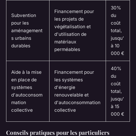
30%
Financement pour
Subvention
du
les projets de
pour les
coût
végétalisation et
aménagement
total,
d'utilisation de
s urbains
jusqu'
matériaux
durables
à 10
perméables
000 €
40%
Aide à la mise
Financement pour
du
en place de
les systèmes
coût
systèmes
d'énergie
total,
d'autoconsom
renouvelable et
jusqu'
mation
d'autoconsommation
à 15
collective
collective
000 €
Conseils pratiques pour les particuliers