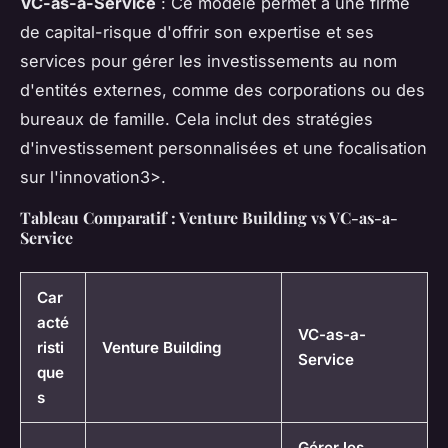
VC-as-a-Service
: Ce modèle permet à une firme
de capital-risque d'offrir son expertise et ses
services pour gérer les investissements au nom
d'entités externes, comme des corporations ou des
bureaux de famille. Cela inclut des stratégies
d'investissement personnalisées et une focalisation
sur l'innovation3>.
Tableau Comparatif : Venture Building vs VC-as-a-
Service
Car
acté
VC-as-a-
risti
Venture Building
Service
que
s
Gérer les