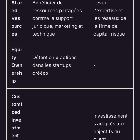
Shar
Bénéficier de
Lever
ed
ressources partagées
l'expertise et
Res
comme le support
les réseaux de
ourc
juridique, marketing et
la firme de
es
technique
capital-risque
Equi
ty
Détention d'actions
Own
dans les startups
-
ersh
créées
ip
Cus
tomi
zed
Investissement
Inve
s adaptés aux
stm
-
objectifs du
ent
client