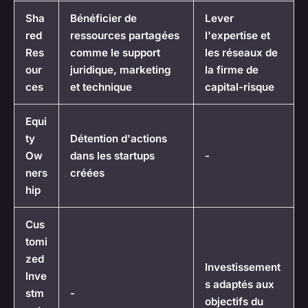
Sha
Bénéficier de
Lever
red
ressources partagées
l'expertise et
Res
comme le support
les réseaux de
our
juridique, marketing
la firme de
ces
et technique
capital-risque
Equi
ty
Détention d'actions
Ow
dans les startups
-
ners
créées
hip
Cus
tomi
zed
Investissement
Inve
s adaptés aux
stm
-
objectifs du