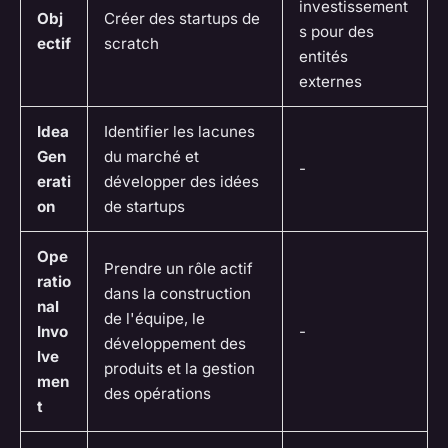
investissement
Obj
Créer des startups de
s pour des
ectif
scratch
entités
externes
Idea
Identifier les lacunes
Gen
du marché et
-
erati
développer des idées
on
de startups
Ope
Prendre un rôle actif
ratio
dans la construction
nal
de l'équipe, le
Invo
-
développement des
lve
produits et la gestion
men
des opérations
t