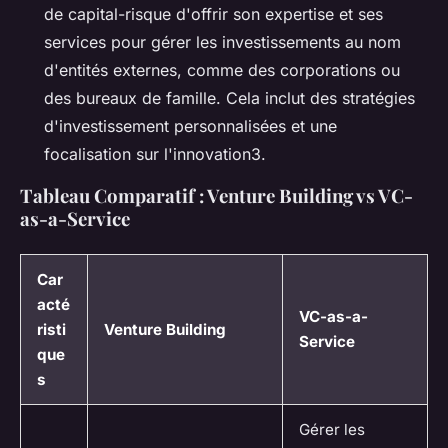
de capital-risque d'offrir son expertise et ses
services pour gérer les investissements au nom
d'entités externes, comme des corporations ou
des bureaux de famille. Cela inclut des stratégies
d'investissement personnalisées et une
focalisation sur l'innovation3.
Tableau Comparatif : Venture Building vs VC-
as-a-Service
Car
acté
VC-as-a-
risti
Venture Building
Service
que
s
Gérer les