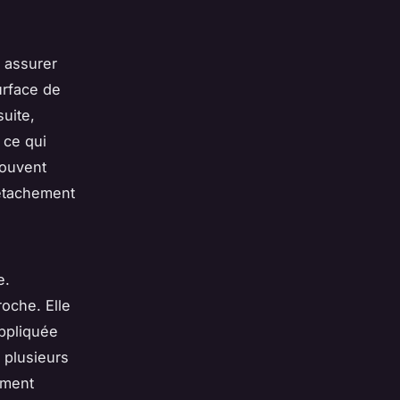
 assurer
urface de
suite,
 ce qui
souvent
détachement
e.
oche. Elle
appliquée
 plusieurs
ement