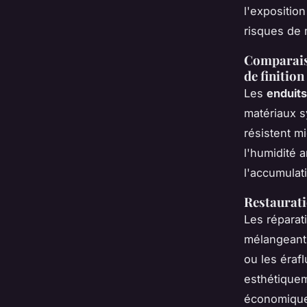
l'exposition
risques de 
Comparaiso
de finition
Les
enduit
matériaux s
résistent m
l'humidité 
l'accumulat
Restaurati
Les réparat
mélangeant 
ou les éraf
esthétiquem
économique