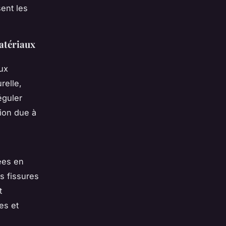
sent les
atériaux
aux
relle,
éguler
tion due à
ées en
s fissures
t
es et