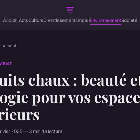
Accueil
Actu
Culture
Divertissement
Emploi
Environnement
Société
onnement
MENT
its chaux : beauté e
ogie pour vos espac
rieurs
nvier 2025 — 3 min de lecture