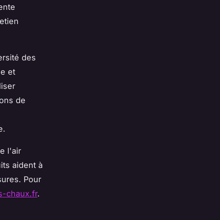
lente
etien
ersité des
se et
iser
ions de
e.
 l'air
its aident à
sures. Pour
s-chaux.fr
.