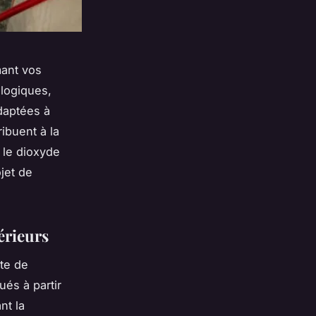
mant vos
ologiques,
adaptées à
ribuent à la
 le dioxyde
jet de
érieurs
nte de
és à partir
nt la