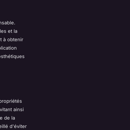
nsable.
es et la
 à obtenir
lication
esthétiques
propriétés
itant ainsi
e de la
eillé d'éviter