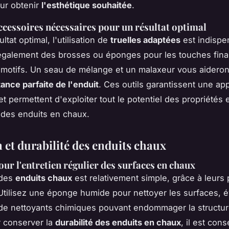
ur obtenir
l'esthétique souhaitée
.
accessoires nécessaires pour un résultat optimal
ltat optimal, l'utilisation de
truelles adaptées
est indispe
 également des brosses ou éponges pour les touches final
 motifs. Un seau de mélange et un malaxeur vous aideront
ance parfaite de l'enduit
. Ces outils garantissent une app
 permettent d'exploiter tout le potentiel des propriétés 
 des enduits en chaux.
 et durabilité des enduits chaux
our l'entretien régulier des surfaces en chaux
 des
enduits chaux
est relativement simple, grâce à leurs 
 Utilisez une éponge humide pour nettoyer les surfaces, év
on de nettoyants chimiques pouvant endommager la structur
 conserver la
durabilité des enduits en chaux
, il est cons