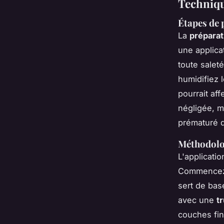
Techniqu
Étapes de 
La
préparat
une applica
toute salet
humidifiez 
pourrait aff
négligée, m
prématuré d
Méthodolog
L'applicati
Commencez 
sert de bas
avec une
tr
couches fin