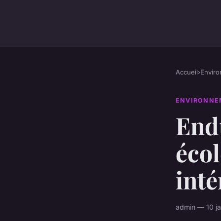
Accueil
›
Envir
ENVIRONNE
Endu
écol
inté
admin — 10 ja