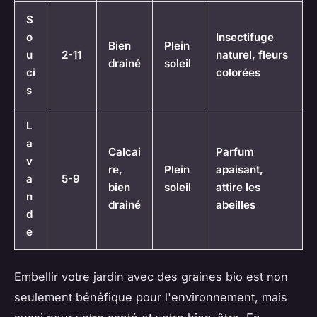
S
o
Insectifuge
Bien
Plein
u
2-11
naturel, fleurs
drainé
soleil
ci
colorées
s
L
a
Calcai
Parfum
v
re,
Plein
apaisant,
a
5-9
bien
soleil
attire les
n
drainé
abeilles
d
e
Embellir votre jardin avec des graines bio est non
seulement bénéfique pour l'environnement, mais