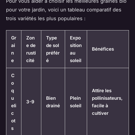
Pour vous aider à choisir les meilleures graines bio
pour votre jardin, voici un tableau comparatif des
trois variétés les plus populaires :
Gr
Zon
Type
Expo
ai
e de
de sol
sition
Bénéfices
n
rusti
préfér
au
e
cité
é
soleil
C
o
q
Attire les
u
Bien
Plein
pollinisateurs,
3-9
eli
drainé
soleil
facile à
c
cultiver
ot
s