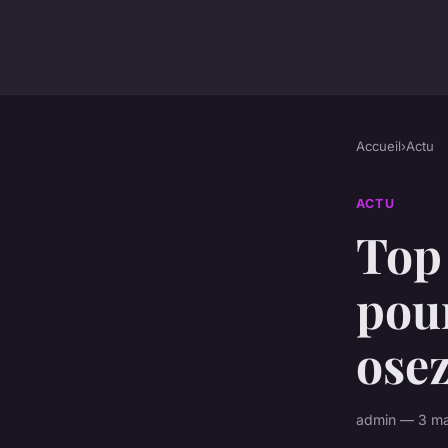
Accueil
›
Actu
ACTU
Top
pour
osez
admin — 3 ma