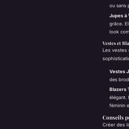
ou sans 
Jupes à 
grâce. E
look com
Vestes et Bl
Les vestes 
sophisticati
Vestes 
des brode
Blazers 
élégant.
féminin e
Conseils p
Créer des l