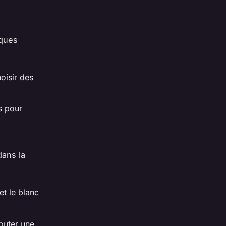
lques
oisir des
s pour
dans la
t le blanc
outer une