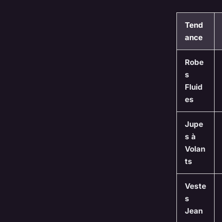
Tend
ance
Robe
s
Fluid
es
Jupe
s à
Volan
ts
Veste
s
Jean