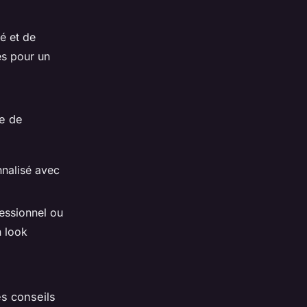
é et de
es pour un
he de
nnalisé avec
fessionnel ou
n look
es conseils