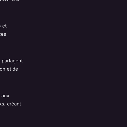
 et
ces
 partagent
ion et de
 aux
ks, créant