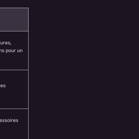
tures,
ns pour un
des
essoires