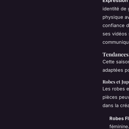
Expression 
identité de
physique ave
confiance 
ses vidéos 
communique
Tendances
Cette saiso
adaptées po
Robes et Jup
Les robes e
pièces peuv
dans la cré
Robes Fl
féminine.