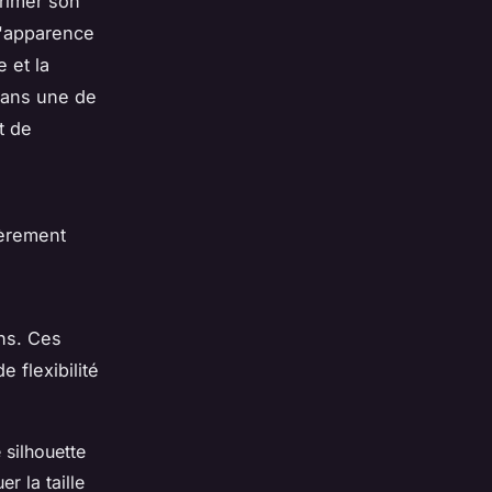
rimer son
l'apparence
e et la
ans une de
t de
ièrement
ns. Ces
 flexibilité
 silhouette
r la taille