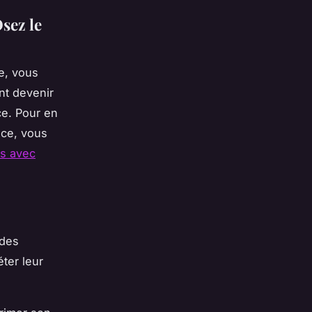
sez le
e, vous
nt devenir
ce. Pour en
nce, vous
s avec
 des
éter leur