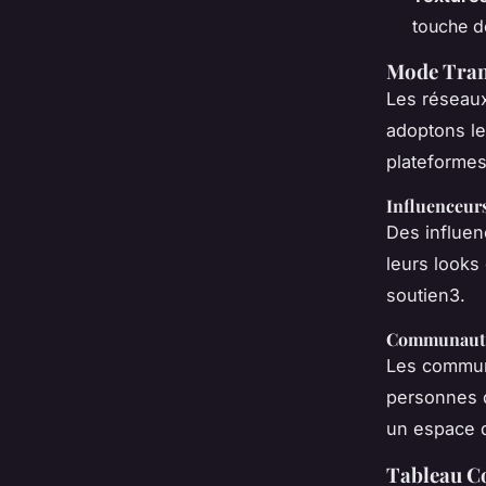
touche de
Mode Tran
Les réseaux
adoptons l
plateformes
Influenceur
Des influe
leurs looks 
soutien3.
Communauté
Les commun
personnes d
un espace d
Tableau C