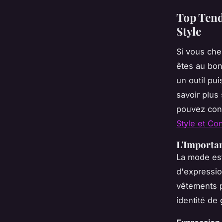
Top Tend
Style
Si vous che
êtes au bon
un outil pu
savoir plus
pouvez consu
Style et Co
L'Importan
La mode est
d'expressio
vêtements pe
identité de