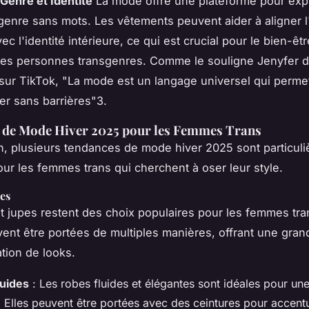
Genre et Identité
La mode offre une plateforme pour exp
 genre sans mots. Les vêtements peuvent aider à aligner 
c l'identité intérieure, ce qui est crucial pour le bien-êtr
des personnes transgenres. Comme le souligne
Jenyfer
d
sur TikTok, "La mode est un langage universel qui perme
r sans barrières"3.
 de Mode Hiver 2025 pour les Femmes Trans
n, plusieurs tendances de mode hiver 2025 sont particul
ur les femmes trans qui cherchent à oser leur style.
es
t jupes restent des choix populaires pour les femmes tra
ent être portées de multiples manières, offrant une grande
ation de looks.
uides
: Les robes fluides et élégantes sont idéales pour une
 Elles peuvent être portées avec des ceintures pour accentue