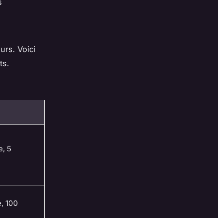
s
urs. Voici
ts.
e, 5
e, 100