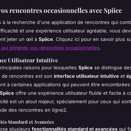
vos rencontres occasionnelles avec Spiice
s à la recherche d'une application de rencontres qui com
efficacité et une expérience utilisateur agréable, vous dev
ent jeter un œil à
Spiice
. Cliquez ici pour en savoir plus s
on qui pimente vos rencontres occasionnelles
.
ce Utilisateur Intuitive
rincipales raisons pour lesquelles
Spiice
se distingue de
s de rencontres est son
interface utilisateur intuitive
et
é
nt à certaines applications qui peuvent être encombrées e
Spiice
offre une expérience utilisateur fluide et facile à
icité est un atout majeur, spécialement pour ceux qui so
de des rencontres en ligne2.
tés Standard et Avancées
ose plusieurs
fonctionnalités standard et avancées
qui fa