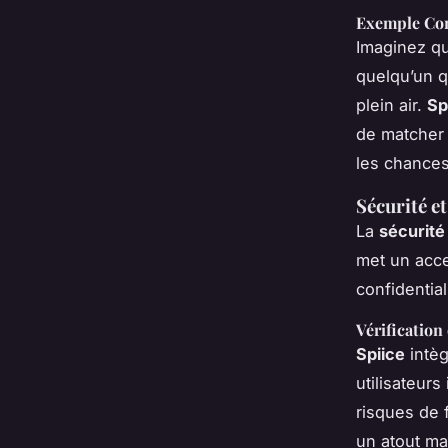
Exemple Co
Imaginez q
quelqu’un q
plein air.
Sp
de matcher 
les chances
Sécurité et
La
sécurité
met un accen
confidential
Vérification 
Spiice
intèg
utilisateurs
risques de f
un atout ma