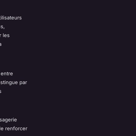
ilisateurs
us,
r les
a
 entre
stingue par
s
sagerie
 de renforcer