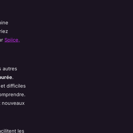
bine
riez
ur
Spiice,
s autres
purée
.
t difficiles
 comprendre.
nt nouveaux
cilitent les