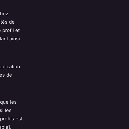
chez
ités de
profil et
ant ainsi
pplication
res de
 que les
si les
profils est
able1.