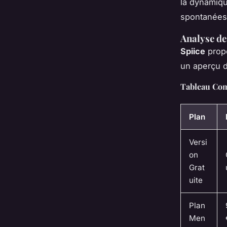
la dynamiqu
spontanées 
Analyse de
Spiice
prop
un aperçu d
Tableau Com
Plan
Versi
on
Grat
uite
Plan
Men