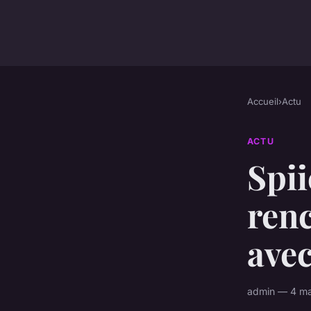
Accueil
›
Actu
ACTU
Spii
renc
avec
admin — 4 ma