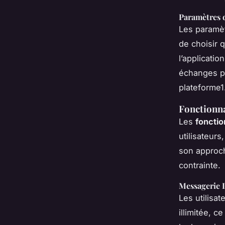
Paramètres d
Les paramèt
de choisir 
l’applicati
échanges pr
plateforme1
Fonctionna
Les
fonctio
utilisateur
son approch
contrainte.
Messagerie I
Les utilisa
illimitée, c