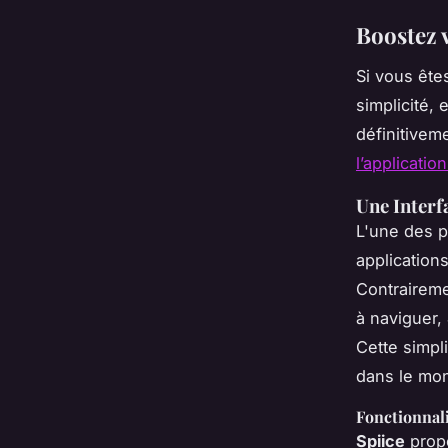
Boostez 
Si vous ête
simplicité, 
définitivem
l’applicati
Une Interfa
L'une des p
application
Contraireme
à naviguer,
Cette simpl
dans le mon
Fonctionnali
Spiice
prop