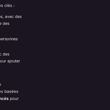
s clés :
es, avec des
e des
 personnes
c des
our ajouter
x
nes basées
ancés
pour