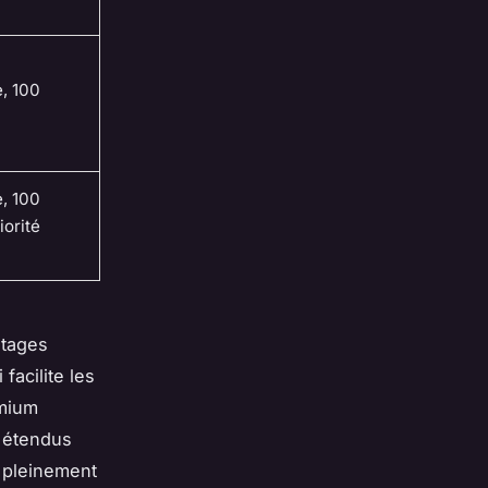
e, 100
e, 100
iorité
ntages
facilite les
emium
s étendus
r pleinement