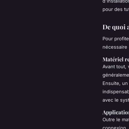
d'installat
pour des tut
De quoi 
Pour profite
nécessaire 
Matériel r
Avant tout,
généralemen
Ensuite, u
indispensab
avec le sys
Applicatio
Outre le ma
connexion. 