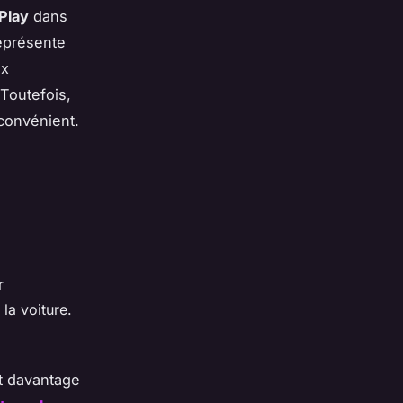
Play
dans
eprésente
ux
Toutefois,
convénient.
r
la voiture.
t davantage