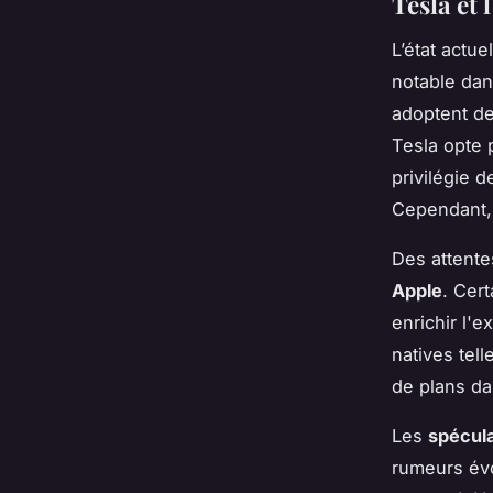
Tesla et 
L’état actue
notable dan
adoptent de
Tesla opte
privilégie 
Cependant, 
Des attente
Apple
. Cer
enrichir l'e
natives tel
de plans da
Les
spécula
rumeurs évo