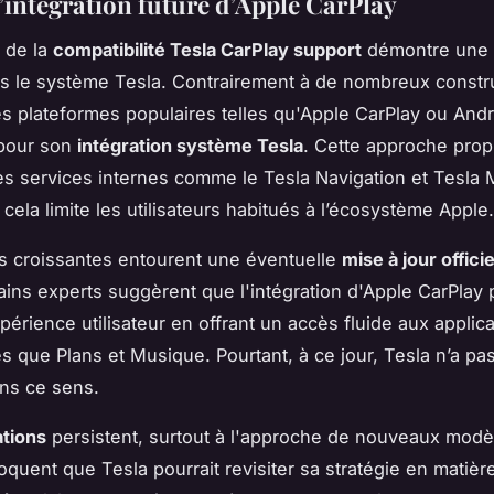
l’intégration future d’Apple CarPlay
l de la
compatibilité Tesla CarPlay support
démontre une
s le système Tesla. Contrairement à de nombreux constr
s plateformes populaires telles qu'Apple CarPlay ou Andr
 pour son
intégration système Tesla
. Cette approche propr
des services internes comme le Tesla Navigation et Tesla 
cela limite les utilisateurs habitués à l’écosystème Apple.
s croissantes entourent une éventuelle
mise à jour officie
tains experts suggèrent que l'intégration d'Apple CarPlay 
xpérience utilisateur en offrant un accès fluide aux applic
les que Plans et Musique. Pourtant, à ce jour, Tesla n’a pa
ns ce sens.
tions
persistent, surtout à l'approche de nouveaux modè
quent que Tesla pourrait revisiter sa stratégie en matièr