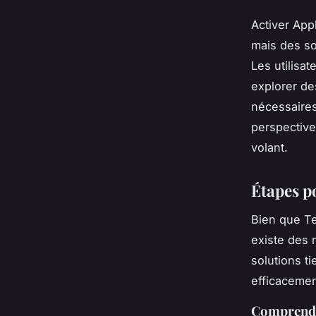
Activer App
mais des so
Les utilisa
explorer de
nécessaires
perspective
volant.
Étapes p
Bien que T
existe des 
solutions t
efficacemen
Comprendre