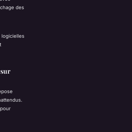
fichage des
logicielles
t
 sur
repose
nattendus.
 pour