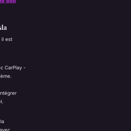
site web
sla
, il est
c CarPlay -
lème.
intégrer
l.
la
 avec