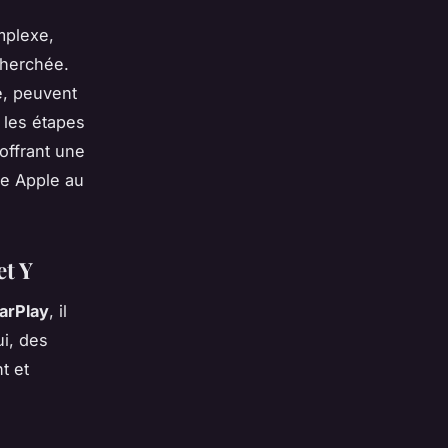
mplexe,
cherchée.
e, peuvent
s les étapes
offrant une
ce Apple au
et Y
CarPlay
, il
ui, des
t et