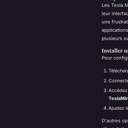
Les Tesla M
leur interf
une frustrat
application
plusieurs o
Installer u
Pour confi
Téléchar
Connecte
Accédez 
TeslaMir
Ajustez l
D'autres o