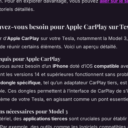
ion. Pour en explorer davantage, vous pouvez
aller sur le 
oriels détaillés.
avez-vous besoin pour Apple CarPlay sur Te
r d’
Apple CarPlay
sur votre Tesla, notamment la
Model 3
de réunir certains éléments. Voici un aperçu détaillé.
equis pour Apple CarPlay
 vous aurez besoin d’un
iPhone
doté d’iOS
compatible
ave
t les versions 14 et supérieures fonctionnent sans prob
n
dongle spécifique
, tel qu’un adaptateur CarPlay tiers, est
le. Ces dongles permettent à l’interface de CarPlay de s’
tème de votre Tesla, en agissant comme un pont essentie
ns nécessaires pour Model 3
tériel, des
applications tierces
sont cruciales pour établir 
Par exemple, des outils comme les logiciels compatibles