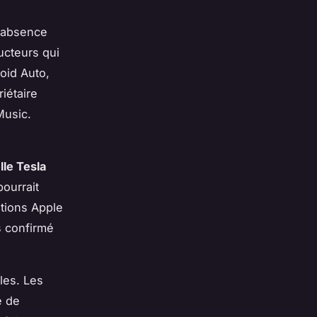
 absence
ucteurs qui
oid Auto,
iétaire
Music.
lle Tesla
pourrait
ations Apple
s confirmé
les. Les
e de