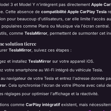
odel 3 et Model Y n'intègrent pas directement
Apple Car
ace. Cette absence de
compatibilité Apple CarPlay Tesla
r
ion pour beaucoup d'utilisateurs, car elle limite l'accès a
s populaires comme Plans ou Musique via l'écran central. 
utils, comme
TeslaMirror
, permettent de surmonter cet in
ne solution tierce
gurer
TeslaMirror
, suivez ces étapes :
gez et installez
TeslaMirror
sur votre appareil iOS.
z votre smartphone au Wi-Fi intégré du véhicule Tesla.
au navigateur de votre Tesla et entrez l'adresse donnée pa
ror
. Cela synchronise l'écran de votre iPhone avec celui de 
es réglages pour optimiser l'affichage et la réactivité.
ptions comme
CarPlay intégratif
existent, mais nécessiten