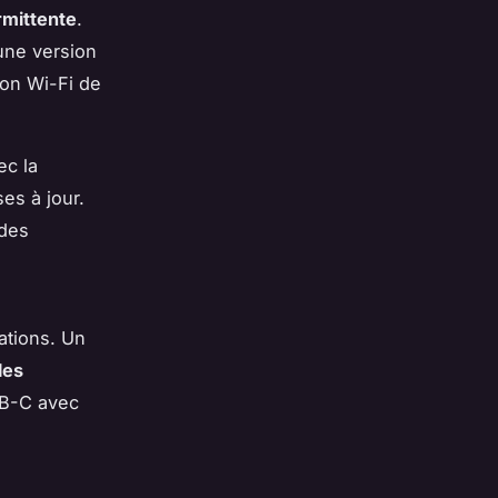
rmittente
.
une version
ion Wi-Fi de
ec la
es à jour.
 des
ations. Un
les
SB-C avec