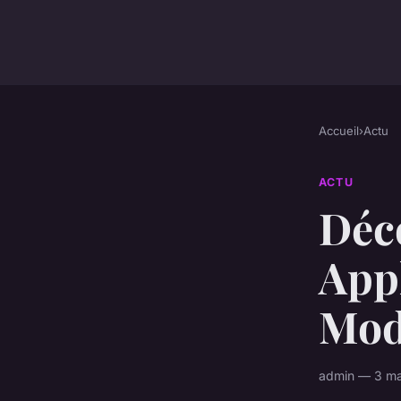
Accueil
›
Actu
ACTU
Déc
Appl
Mode
admin — 3 ma