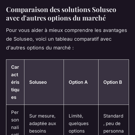
Comparaison des solutions Soluseo
avec d'autres options du marché
Pour vous aider à mieux comprendre les avantages
de Soluseo, voici un tableau comparatif avec
d'autres options du marché :
Car
act
éris
Soluseo
Option A
Option B
tiqu
es
Per
Sur mesure,
Limité,
Standard
son
adaptée aux
quelques
, peu de
nali
besoins
options
personna
sati