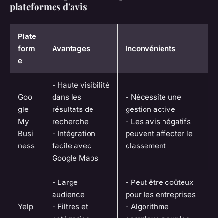
plateformes d'avis
Plate
form
Avantages
Inconvénients
e
- Haute visibilité
Goo
dans les
- Nécessite une
gle
résultats de
gestion active
My
recherche
- Les avis négatifs
Busi
- Intégration
peuvent affecter le
ness
facile avec
classement
Google Maps
- Large
- Peut être coûteux
audience
pour les entreprises
Yelp
- Filtres et
- Algorithme